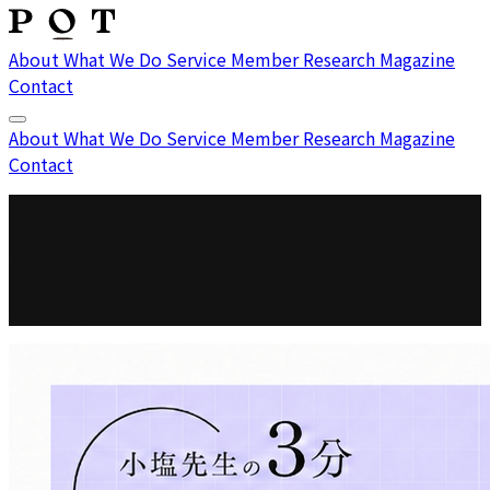
About
What We Do
Service
Member
Research
Magazine
Contact
About
What We Do
Service
Member
Research
Magazine
Contact
Tag
#心理学
9件の記事