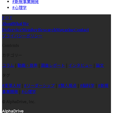
#新規事業開発
#心理学
P O T
About
What We
Do
Service
Member
Research
Magazine
Contact
プライバシーポリシー
Contents
カテゴリー
コラム
|
動画・音声
|
調査レポート
|
インタビュー
|
論文
タグ
#変革人材
|
#リーダーシップ
|
#賢人視点
|
#脳科学
|
#新規
事業開発
|
#心理学
© AlphaDrive, Inc.