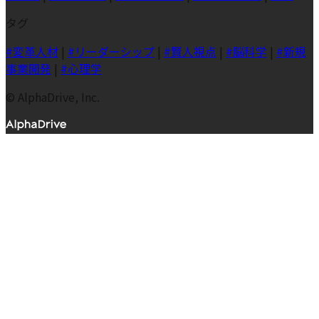
タグ
#変革人材
|
#リーダーシップ
|
#賢人視点
|
#脳科学
|
#新規
事業開発
|
#心理学
© AlphaDrive, Inc.