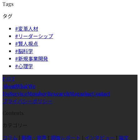
Tags
タグ
#変革人材
#リーダーシップ
#賢人視点
#脳科学
#新規事業開発
#心理学
P O T
About
What We
Do
Service
Member
Research
Magazine
Contact
プライバシーポリシー
Contents
カテゴリー
コラム
|
動画・音声
|
調査レポート
|
インタビュー
|
論文