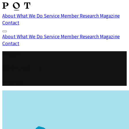
About
What We Do
Service
Member
Research
Magazine
Contact
About
What We Do
Service
Member
Research
Magazine
Contact
Category
調査レポート
1件の記事